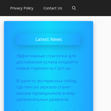
r
Privacy Policy
Contact Us
Latest News
Эффективные стратегии для
достижения успеха откройте
новые горизонты с pin up.
В шаге от интересных побед,
где пин ап зеркало станет
вашим проводником в мир
увлекательных развлече