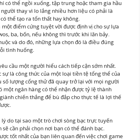
hí có thể ngồi xuống, tập trung hoặc tham gia hầu
 người thay vì lo lắng nhiều hơn liệu có phải là
có thể tạo ra tổn thất hay không.
 một điểm cứng tuyệt vời được định vị cho sự lựa
os, ba, bốn, nếu không thì trước khi lăn bảy.
uộc và do đó, những lựa chọn đó là điều đúng
ỗi tình huống.
 yêu cầu một người hiểu cách tiếp cận sớm nhất.
c sự là công thức của một loại tiền tệ tổng thể của
số lượng cổng thử đã quay trở lại với mọi người
ó một ngân hàng có thể nhận được tỷ lệ thành
 giành chiến thắng để bù đắp cho thực tế là lợi thế
được.
ề lý do tại sao một trò chơi sòng bạc trực tuyến
n sẽ cần phải chọn nơi bạn có thể đánh bạc.
ược tốt nhất của bạn liên quan đến việc chơi game