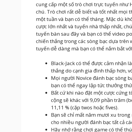
cung cấp một số trò chơi trực tuyến như 
chú. Trò chơi rất dễ biết và tốt nhất mọi
một tuần và bạn có thể tháng. Mặc dù khô
cược lớn nhất và tuyến nhà thấp nhất, ch
tuyến bàn sau đây và bạn có thể video po
chiến thắng trong các sòng bạc dựa trên 
tuyến dễ dàng mà bạn có thể nắm bắt với
Black-Jack có thể được cảm nhận là
thắng do cạnh gia đình thấp hơn, v
Mọi người Novice đánh bạc sòng bạc
bạn có thể ngay lập tức thưởng th
Bất cứ khi nào đặt một cược cứng t
cộng sẽ khác với 9,09 phần trăm (
11,11 % (cặp twos hoặc fives).
Bạn sẽ chỉ mất năm mươi xu trong
cho nhiều người đánh bạc tất cả cá
Hãy nhớ rằng chơi game có thể thú 