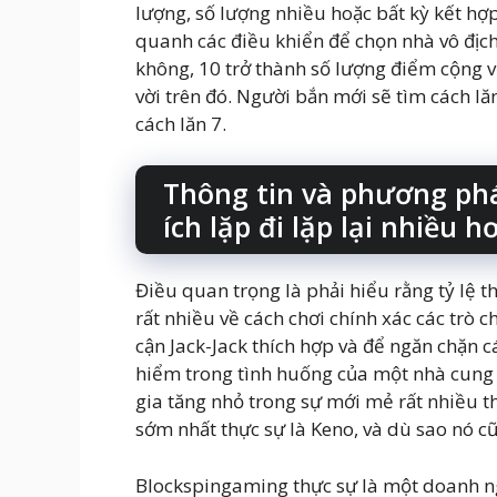
lượng, số lượng nhiều hoặc bất kỳ kết hợ
quanh các điều khiển để chọn nhà vô địch. 
không, 10 trở thành số lượng điểm cộng v
vời trên đó. Người bắn mới sẽ tìm cách lă
cách lăn 7.
Thông tin và phương phá
ích lặp đi lặp lại nhiều h
Điều quan trọng là phải hiểu rằng tỷ lệ t
rất nhiều về cách chơi chính xác các trò
cận Jack-Jack thích hợp và để ngăn chặn 
hiểm trong tình huống của một nhà cung c
gia tăng nhỏ trong sự mới mẻ rất nhiều th
sớm nhất thực sự là Keno, và dù sao nó c
Blockspingaming thực sự là một doanh n