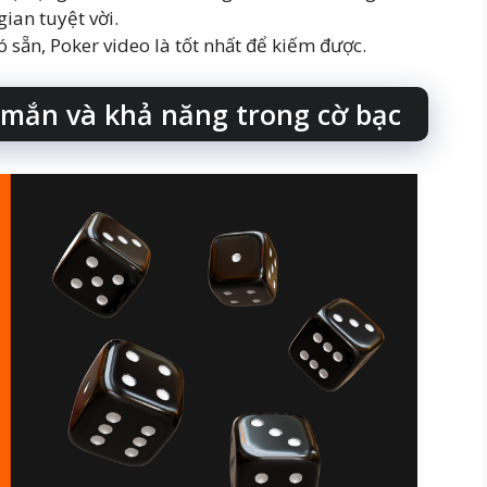
ian tuyệt vời.
 sẵn, Poker video là tốt nhất để kiếm được.
y mắn và khả năng trong cờ bạc