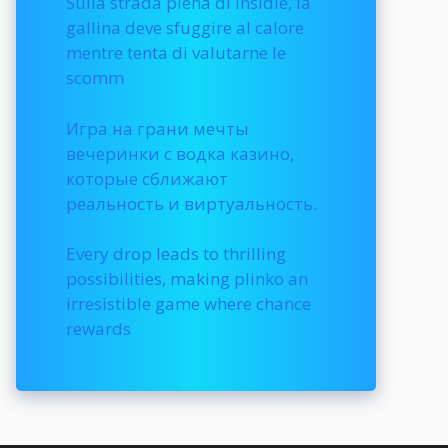
Sulla strada piena di insidie, la
gallina deve sfuggire al calore
mentre tenta di valutarne le
scomm
Игра на грани мечты
вечеринки с водка казино,
которые сближают
реальность и виртуальность.
Every drop leads to thrilling
possibilities, making plinko an
irresistible game where chance
rewards