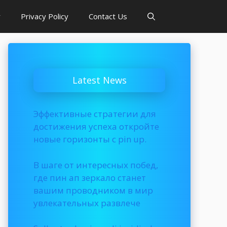
r
Privacy Policy
Contact Us
Latest News
Эффективные стратегии для
достижения успеха откройте
новые горизонты с pin up.
В шаге от интересных побед,
где пин ап зеркало станет
вашим проводником в мир
увлекательных развлече