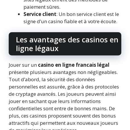
paiement sûres.
Service client
: Un bon service client est le
signe d’un casino fiable et à votre écoute.
Les avantages des casinos en
ligne légaux
Jouer sur un
casino en ligne francais légal
présente plusieurs avantages non négligeables.
Tout d’abord, la sécurité des données
personnelles est assurée, grâce à des protocoles
de cryptage avancés. Les joueurs peuvent ainsi
jouer en sachant que leurs informations
confidentielles sont entre de bonnes mains. De
plus, ces casinos proposent souvent des bonus
attractifs qui permettent aux nouveaux joueurs