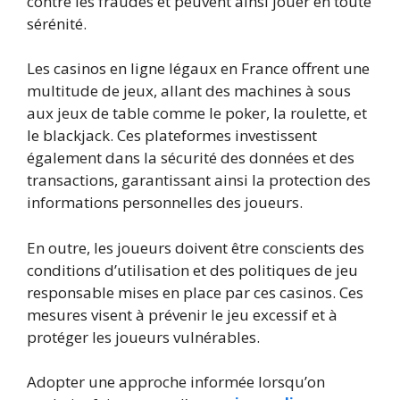
contre les fraudes et peuvent ainsi jouer en toute
sérénité.
Les casinos en ligne légaux en France offrent une
multitude de jeux, allant des machines à sous
aux jeux de table comme le poker, la roulette, et
le blackjack. Ces plateformes investissent
également dans la sécurité des données et des
transactions, garantissant ainsi la protection des
informations personnelles des joueurs.
En outre, les joueurs doivent être conscients des
conditions d’utilisation et des politiques de jeu
responsable mises en place par ces casinos. Ces
mesures visent à prévenir le jeu excessif et à
protéger les joueurs vulnérables.
Adopter une approche informée lorsqu’on