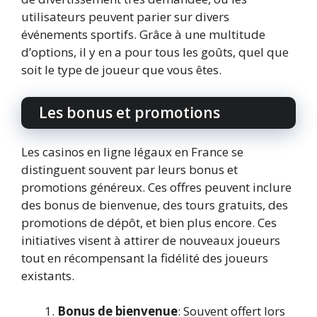
utilisateurs peuvent parier sur divers
événements sportifs. Grâce à une multitude
d’options, il y en a pour tous les goûts, quel que
soit le type de joueur que vous êtes.
Les bonus et promotions
Les casinos en ligne légaux en France se
distinguent souvent par leurs bonus et
promotions généreux. Ces offres peuvent inclure
des bonus de bienvenue, des tours gratuits, des
promotions de dépôt, et bien plus encore. Ces
initiatives visent à attirer de nouveaux joueurs
tout en récompensant la fidélité des joueurs
existants.
Bonus de bienvenue
: Souvent offert lors