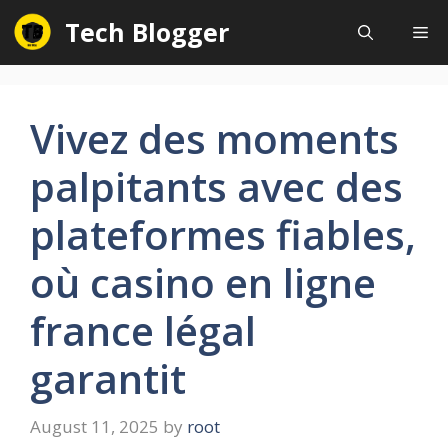
Skip
Tech Blogger
Me
to
content
Vivez des moments
palpitants avec des
plateformes fiables,
où casino en ligne
france légal
garantit
August 11, 2025
by
root