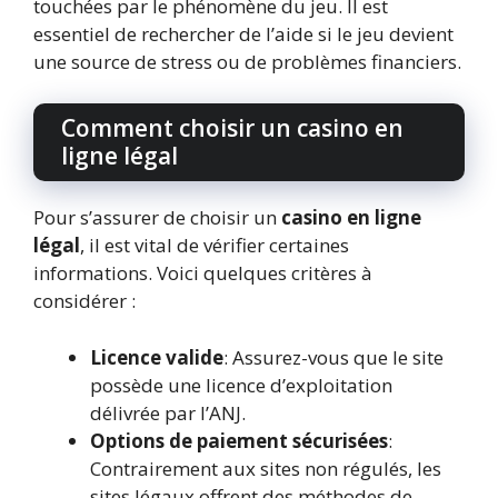
touchées par le phénomène du jeu. Il est
essentiel de rechercher de l’aide si le jeu devient
une source de stress ou de problèmes financiers.
Comment choisir un casino en
ligne légal
Pour s’assurer de choisir un
casino en ligne
légal
, il est vital de vérifier certaines
informations. Voici quelques critères à
considérer :
Licence valide
: Assurez-vous que le site
possède une licence d’exploitation
délivrée par l’ANJ.
Options de paiement sécurisées
:
Contrairement aux sites non régulés, les
sites légaux offrent des méthodes de