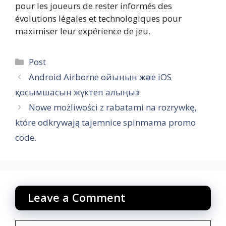
pour les joueurs de rester informés des
évolutions légales et technologiques pour
maximiser leur expérience de jeu.
Categories
Post
Android Airborne ойынын және iOS
қосымшасын жүктеп алыңыз
Nowe możliwości z rabatami na rozrywkę,
które odkrywają tajemnice spinmama promo
code.
Leave a Comment