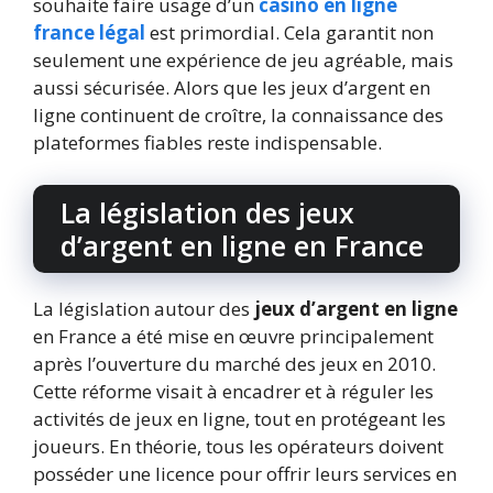
souhaite faire usage d’un
casino en ligne
france légal
est primordial. Cela garantit non
seulement une expérience de jeu agréable, mais
aussi sécurisée. Alors que les jeux d’argent en
ligne continuent de croître, la connaissance des
plateformes fiables reste indispensable.
La législation des jeux
d’argent en ligne en France
La législation autour des
jeux d’argent en ligne
en France a été mise en œuvre principalement
après l’ouverture du marché des jeux en 2010.
Cette réforme visait à encadrer et à réguler les
activités de jeux en ligne, tout en protégeant les
joueurs. En théorie, tous les opérateurs doivent
posséder une licence pour offrir leurs services en