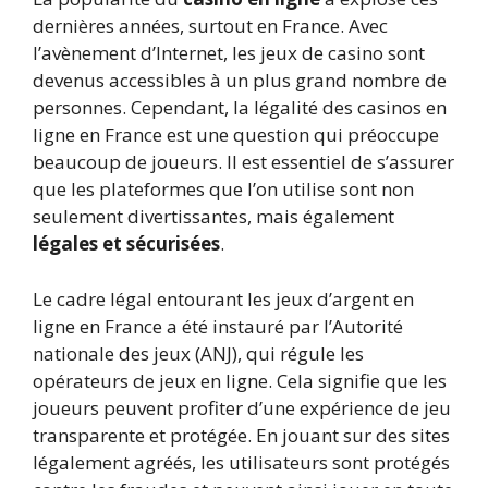
dernières années, surtout en France. Avec
l’avènement d’Internet, les jeux de casino sont
devenus accessibles à un plus grand nombre de
personnes. Cependant, la légalité des casinos en
ligne en France est une question qui préoccupe
beaucoup de joueurs. Il est essentiel de s’assurer
que les plateformes que l’on utilise sont non
seulement divertissantes, mais également
légales et sécurisées
.
Le cadre légal entourant les jeux d’argent en
ligne en France a été instauré par l’Autorité
nationale des jeux (ANJ), qui régule les
opérateurs de jeux en ligne. Cela signifie que les
joueurs peuvent profiter d’une expérience de jeu
transparente et protégée. En jouant sur des sites
légalement agréés, les utilisateurs sont protégés